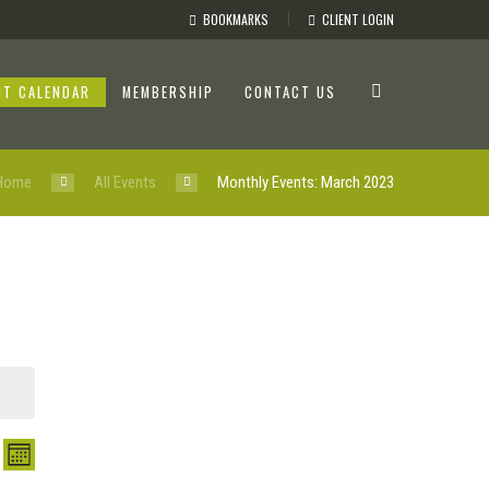
BOOKMARKS
CLIENT LOGIN
NT CALENDAR
MEMBERSHIP
CONTACT US
Home
All Events
Monthly Events: March 2023
E
M
O